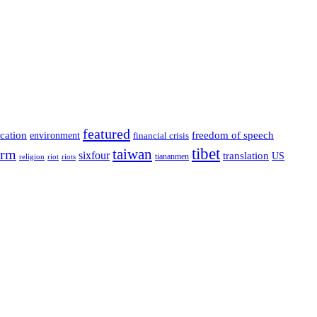
featured
cation
environment
freedom of speech
financial crisis
tibet
taiwan
orm
sixfour
translation
US
tiananmen
riot
religion
riots