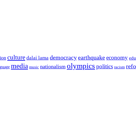
culture
democracy
earthquake
economy
dalai lama
tion
edu
olympics
media
politics
ref
nationalism
nguage
music
racism