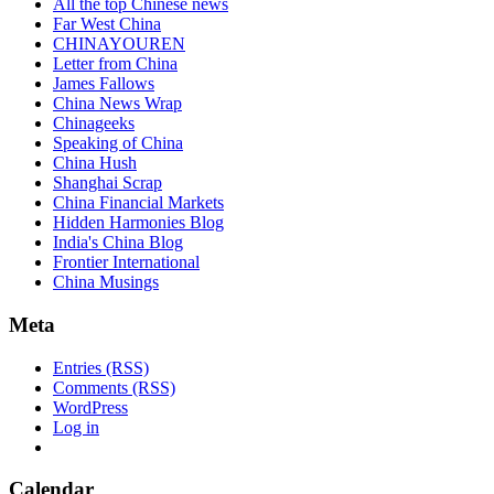
All the top Chinese news
Far West China
CHINAYOUREN
Letter from China
James Fallows
China News Wrap
Chinageeks
Speaking of China
China Hush
Shanghai Scrap
China Financial Markets
Hidden Harmonies Blog
India's China Blog
Frontier International
China Musings
Meta
Entries (RSS)
Comments (RSS)
WordPress
Log in
Calendar