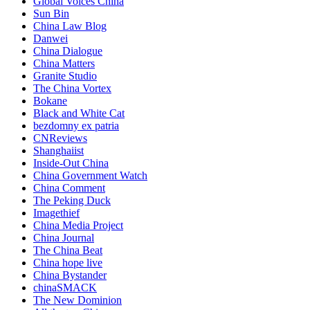
Global Voices China
Sun Bin
China Law Blog
Danwei
China Dialogue
China Matters
Granite Studio
The China Vortex
Bokane
Black and White Cat
bezdomny ex patria
CNReviews
Shanghaiist
Inside-Out China
China Government Watch
China Comment
The Peking Duck
Imagethief
China Media Project
China Journal
The China Beat
China hope live
China Bystander
chinaSMACK
The New Dominion