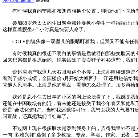
No Comments »
newest
有时候我真的宁愿和布朗首相换个位置，哪怕他们下院所有的人都
参加88岁老太太的生日聚会却还要象小学生一样端端正正的
这样直着腰坐2个小时真是快要人命了。
CCTV的镜头像一双婴儿的眼睛盯着我，但我又不能有任何
有时候我真的很想不明白的事情是岳敏君的那些笑脸真的有
回来积累都是很原始的。说实话除了卖卖鞋子衬衫这些，我们
说起房地产我这几天右眼就跳个不停，上海那幢楼难道是个
看到了些小成绩，全国楼价5月开始大幅回升，江还用短信给
管他人风流事。上海是他的地盘，看他怎么处理了。顶多再给
我还是忍不住去出事的小区的网上论坛看了下，我感觉我们
还能在中国政坛有的混，看来他还是接受了我今年春天和他私
说是“合法化进程”。当时我还觉得可行，我想以我的人气要
国宣战，还真把我们当红军了。
不过网上现在很多脏水是泼到我身上的，弄得我里外不是人，
一句“多难兴邦”迷倒了多少教授、专家、学者、作家、记者