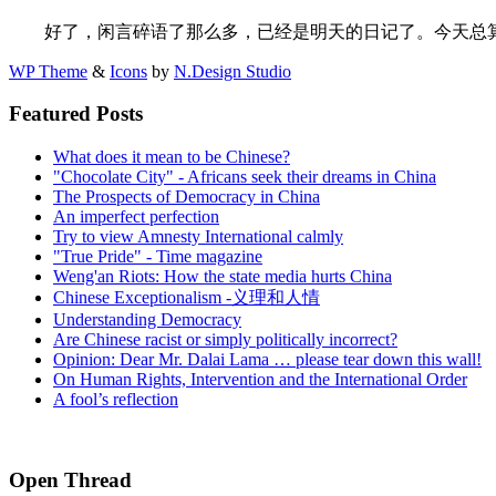
好了，闲言碎语了那么多，已经是明天的日记了。今天总
WP Theme
&
Icons
by
N.Design Studio
Featured Posts
What does it mean to be Chinese?
"Chocolate City" - Africans seek their dreams in China
The Prospects of Democracy in China
An imperfect perfection
Try to view Amnesty International calmly
"True Pride" - Time magazine
Weng'an Riots: How the state media hurts China
Chinese Exceptionalism -义理和人情
Understanding Democracy
Are Chinese racist or simply politically incorrect?
Opinion: Dear Mr. Dalai Lama … please tear down this wall!
On Human Rights, Intervention and the International Order
A fool’s reflection
Open Thread