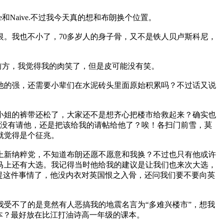
Naive.不过我今天真的想和布朗换个位置。
。我也不小了，70多岁人的身子骨，又不是铁人贝卢斯科尼，
前方，我觉得我的肉笑了，但是皮可能没有笑。
的强，还需要小辈们在水泥砖头里面原始积累吗？不过话又说
姐的裤带还松了，大家还不是想齐心把楼市给救起来？确实也
有没有请他，还是把该给我的请帖给他了？唉！各扫门前雪，莫
就觉得是个征兆。
新纳粹党，不知道布朗还愿不愿意和我换？不过也只有他或许
马上还有大选。我记得当时他给我的建议是让我们也来次大选，
提这件事情了，他没内衣对英国恨之入骨，还问我们要不要向英
受不了的是竟然有人恶搞我的地震名言为“多难兴楼市”，想我
本？最好放在比江打油诗高一年级的课本。