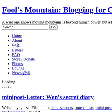
Fool's Mountain: Blogging for 
A wise one knows moving mountains is beyond human power, but a f
Home
About
中文
Letters
FAQ
Store / Donate
Photos
Lounge
News/资讯
Loading
Jul
20
minipost-Letter: Wen’s secret diary
Written by: guest | Filed under:
-chinese-posts
,
-guest-posts
,
-mini-post