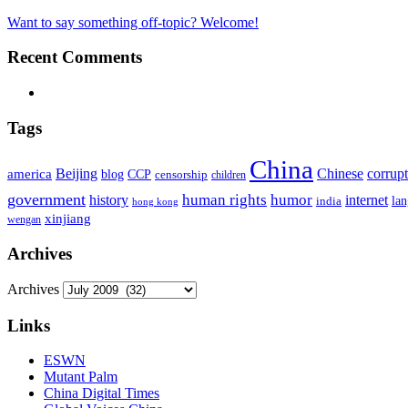
Want to say something off-topic? Welcome!
Recent Comments
Tags
China
Beijing
america
Chinese
corrup
blog
CCP
censorship
children
government
human rights
humor
history
internet
la
india
hong kong
xinjiang
wengan
Archives
Archives
Links
ESWN
Mutant Palm
China Digital Times