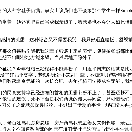
拿鞋子仍我。事实上议员们也不会象那个学生一样Simple和
坐着，她还真把自己当成我亲娘了，我亲娘也不会让人如此憎恨
感情的流露，这种场合又不需要我哭。我只好逼直腰板，凝视
那么值钱吗？我把我这辈子锻炼下来的表情，随便拍张照都比他
也想不出哪些地方能来钱。当然房地产除外了。
征兆？今年银根已经松得不能再松了，用近平同志的话就是比小
我发了好几个赞字，老狐狸永远不忘赶时髦，不知道贝卢斯科尼
他们数落北京无能的一次机会吧，去年把杨同学揍成性无能，我
的民意支持率已经连布朗首相的工党都赶不上了，甚至还赶不上
下谈话的建议，死不下台是我们两党的最大共同点，只可惜他们
打败习公子之流就如探囊取物。不过出了伊朗的事情，现在没人再
老百姓骂我炒房总理，房产商骂我想孟姜女哭倒长城。最让我
、主持人？不知道教育部的同志有没有安排把这句话写进小学生课