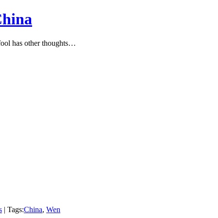
China
ool has other thoughts…
s
| Tags:
China
,
Wen