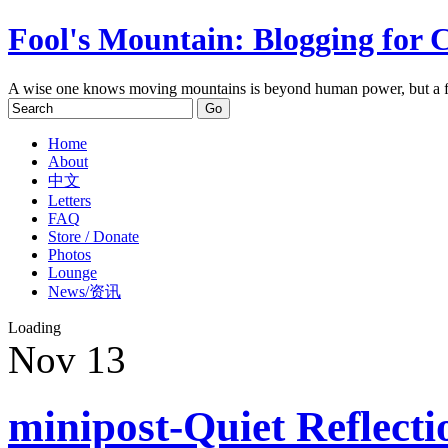
Fool's Mountain: Blogging for 
A wise one knows moving mountains is beyond human power, but a f
Home
About
中文
Letters
FAQ
Store / Donate
Photos
Lounge
News/资讯
Loading
Nov
13
minipost-Quiet Reflect