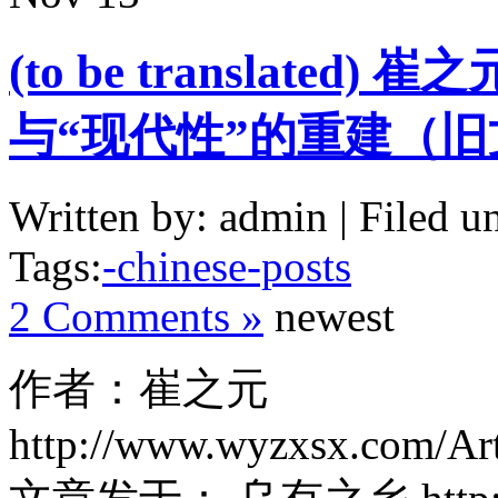
(to be translat
与“现代性”的重建（旧
Written by: admin | Filed u
Tags:
-chinese-posts
2 Comments »
newest
作者：崔之元
http://www.wyzxsx.com/Art