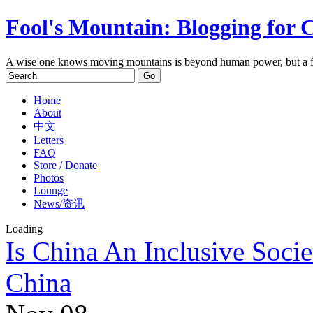
Fool's Mountain: Blogging for 
A wise one knows moving mountains is beyond human power, but a f
Home
About
中文
Letters
FAQ
Store / Donate
Photos
Lounge
News/资讯
Loading
Is China An Inclusive Socie
China