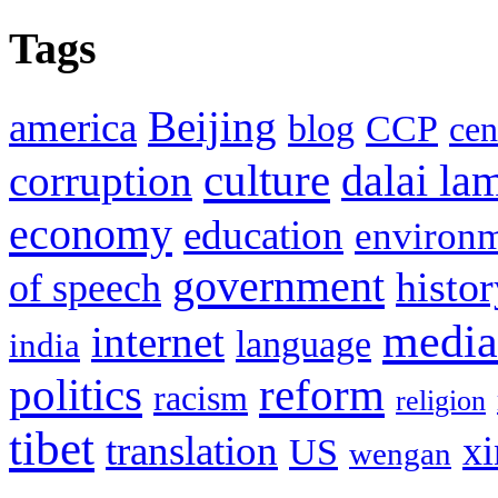
Tags
Beijing
america
blog
CCP
cen
culture
corruption
dalai la
economy
education
environ
government
histor
of speech
media
internet
language
india
politics
reform
racism
religion
tibet
translation
xi
US
wengan