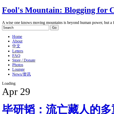
Fool's Mountain: Blogging for 
A wise one knows moving mountains is beyond human power, but a f
Home
About
中文
Letters
FAQ
Store / Donate
Photos
Lounge
News/资讯
Loading
Apr
29
毕研韬：流亡藏人的多