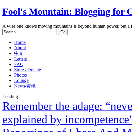
Fool's Mountain: Blogging for 
A wise one knows moving mountains is beyond human power, but a f
Home
About
中文
Letters
FAQ
Store / Donate
Photos
Lounge
News/资讯
Loading
Remember the adage: “never
explained by incompetence