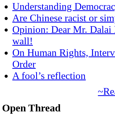
Understanding Democra
Are Chinese racist or simp
Opinion: Dear Mr. Dalai
wall!
On Human Rights, Interve
Order
A fool’s reflection
~Re
Open Thread