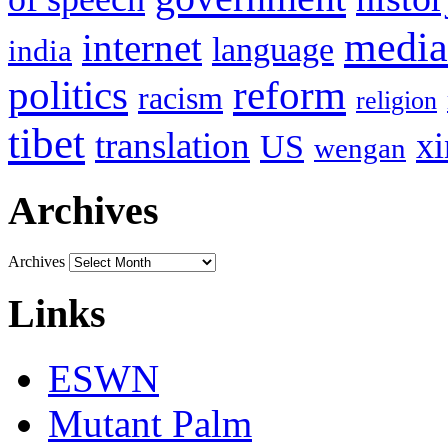
media
internet
language
india
politics
reform
racism
religion
tibet
translation
xi
US
wengan
Archives
Archives
Links
ESWN
Mutant Palm