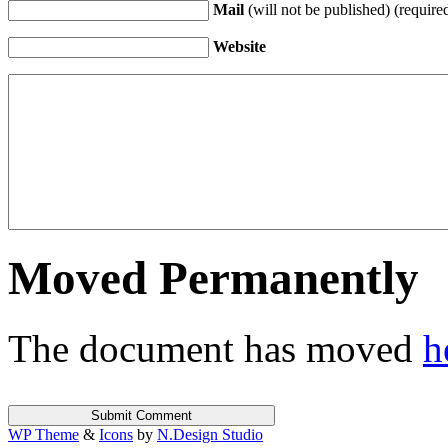
Mail
(will not be published) (require
Website
Moved Permanently
The document has moved
h
WP Theme
&
Icons
by
N.Design Studio