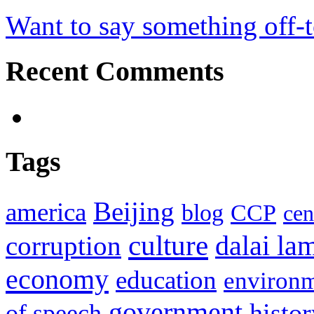
Want to say something off-
Recent Comments
Tags
Beijing
america
blog
CCP
cen
culture
corruption
dalai la
economy
education
environ
government
histor
of speech