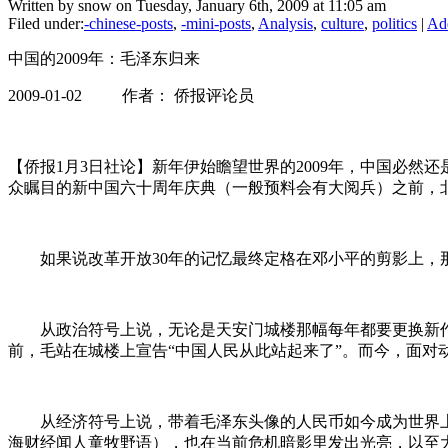
Written by snow on Tuesday, January 6th, 2009 at 11:05 am
Filed under:
-chinese-posts
,
-mini-posts
,
Analysis
,
culture
,
politics
|
Ad
中国的
2009
年：毛泽东归来
2009-01-02
作者：
侨报评论员
【侨报
1
月
3
日社论】新年伊始瞻望世界的
2009
年，中国必然还
众瞩目的新中国六十周年庆典
（一般预料会有大阅兵）之前，
如果说改革开放
30
年的记忆最终定格在
邓小平的剪影上
，
从政治符号上说，无论是天安门城楼那幅每年都要更换新作
前，毛站在城楼上宣告“中国人民从此站起来了”。而今，面
从经济符号上说，
带着毛泽东头像的人民币如今成为世界
海财经闻人童牧野语），也在当前危机暗影里发出光亮，以至