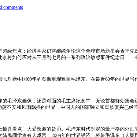
d comments
是超级焦点：经济学家仍将继续争论这个全球市场新星会否率先
北京将如何应对从三月到七月的一系列政治敏感事件纪念日——
那么对新中国
60
年的图像重现难离毛泽东。在最近
60
年的世界当
的毛泽东画像，还是对面的毛主席纪念堂，无论首都群众集会还
对动荡不安和风雨飘摇的世界，中国人的国家独立和民族复兴已经
上最具看点、大受欢迎的货币。
毛泽东时代制定的最严格的外汇
大陆民间学者有人戏言：
2009
年的世界经济，将是毛泽东（人民