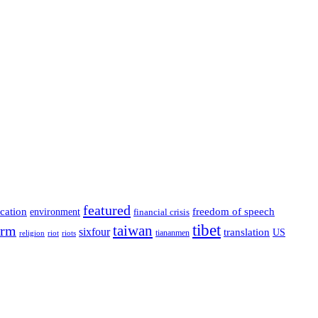
featured
cation
environment
freedom of speech
financial crisis
tibet
taiwan
orm
sixfour
translation
US
tiananmen
riot
religion
riots