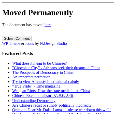
Moved Permanently
The document has moved
here
.
WP Theme
&
Icons
by
N.Design Studio
Featured Posts
What does it mean to be Chinese?
"Chocolate City" - Africans seek their dreams in China
The Prospects of Democracy in China
An imperfect perfection
Try to view Amnesty International calmly
"True Pride" - Time magazine
Weng'an Riots: How the state media hurts China
Chinese Exceptionalism -义理和人情
Understanding Democracy
Are Chinese racist or simply politically incorrect?
Opinion: Dear Mr. Dalai Lama … please tear down this wall!