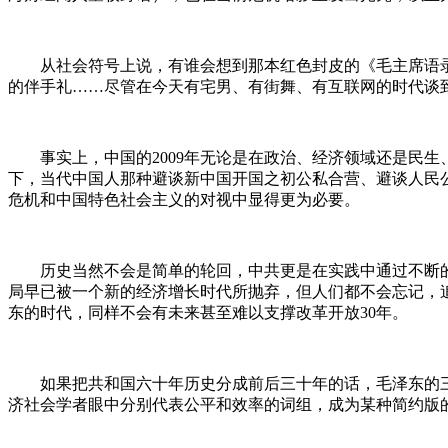
从社会符号上说，有谁会想到那本红色封皮的《毛主席语录》
的伴手礼……尽管在今天有宅男、有街舞、有互联网的时代谈
事实上，
中国的
2009
年无论是在政治、经济领域还是民生
下，当代中国人那种避谈新中国开国之初公私合营、避谈人民
危机和中国特色社会主义的对视中显得更为必要。
历史当然不会是简单的轮回，中共更是在实践中通过不断的
局早已被一个新的经济增长时代所抛弃，
但人们都不会忘记，
东的时代，同样不会有未来甚至难以支撑改革开放
30
年。
如果把共和国六十年历史分成前后三十年的话，毛泽东的
济社会学者眼中分别代表公平和效率的词组，成为某种简约版