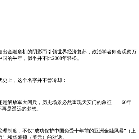
走出金融危机的阴影而引领世界经济复苏，政治学者则会观察
万
中国的牛年，似乎并不比
2008
年轻松。
代史上，这个名字并不曾冷却：
是解放军大阅兵，历史场景必然重现天安门的象征——
60
年
不再是遥远的梦想。
管理制度，不仅“成功保护中国免受十年前的亚洲金融风暴”（上
币）和华盛顿（美元）的对话。