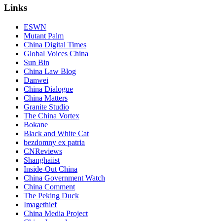
Links
ESWN
Mutant Palm
China Digital Times
Global Voices China
Sun Bin
China Law Blog
Danwei
China Dialogue
China Matters
Granite Studio
The China Vortex
Bokane
Black and White Cat
bezdomny ex patria
CNReviews
Shanghaiist
Inside-Out China
China Government Watch
China Comment
The Peking Duck
Imagethief
China Media Project