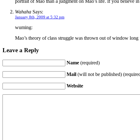
portrait of Mao than a judgment on Mao’s life. If you believe i
Wahaha
Says:
January 8th, 2009 at 5:32 pm
wuming:
Mao’s theory of class struggle was thrown out of window long t
Leave a Reply
Name
(required)
Mail
(will not be published) (require
Website