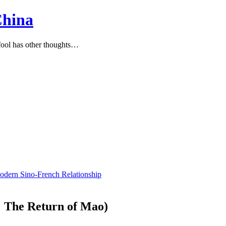
China
ool has other thoughts…
Modern Sino-French Relationship
e Return of Mao)