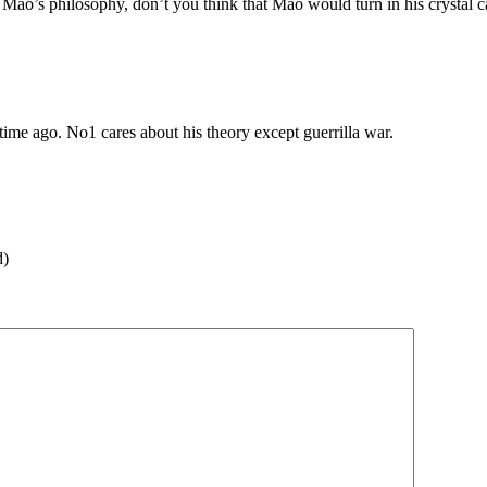
n Mao’s philosophy, don’t you think that Mao would turn in his crystal 
ime ago. No1 cares about his theory except guerrilla war.
d)