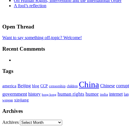
On Human Rights, Intervention and the International Order
A fool’s reflection
Open Thread
Want to say something off-topic? Welcome!
Recent Comments
Tags
China
Beijing
america
Chinese
corrup
blog
CCP
censorship
children
government
human rights
humor
history
internet
la
india
hong kong
xinjiang
wengan
Archives
Archives