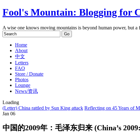
Fool's Mountain: Blogging for 
A wise one knows moving mountains is beyond human power, but a f
Home
About
中文
Letters
FAQ
Store / Donate
Photos
Lounge
News/资讯
Loading
(Letter) China rattled by Sun King attack
Reflecting on 45 Years of 
Jan
06
中国的2009年：毛泽东归来 (China’s 2009: Th