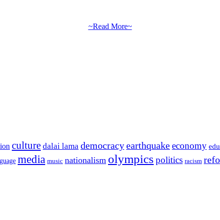
~Read More~
culture
democracy
earthquake
economy
dalai lama
tion
edu
olympics
media
politics
ref
nationalism
nguage
music
racism