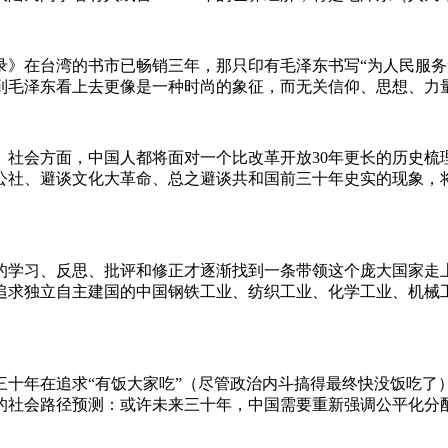
在台湾的书市已畅销三年，那只印有毛泽东书写“为人民服务
到毛泽东看上去更像是一种时尚的象征，而无关信仰、思想、力
、社会方面，中国人都将面对一个比改革开放
30
年更长的历史梳
公社、避谈文化大革命、总之避谈共和国前三十年史实的现象，
学习、反思、批评和修正才逐渐找到一条带领这个庞大国家走上
追求独立自主建国的中国钢铁工业、纺织工业、化学工业、机械
三十年在追求
“有饭大家吃”
（尽管政治内斗搞得最终快没饭吃了
的社会路径预测：
或许未来三十年，中国需要重新强调公平化分