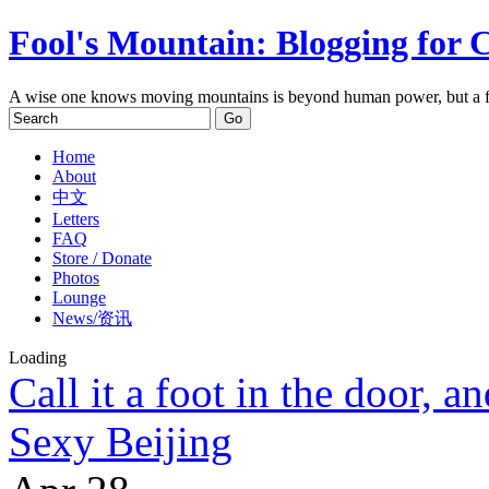
Fool's Mountain: Blogging for 
A wise one knows moving mountains is beyond human power, but a f
Home
About
中文
Letters
FAQ
Store / Donate
Photos
Lounge
News/资讯
Loading
Call it a foot in the door,
Sexy Beijing