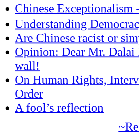
Chinese Exceptional
Understanding Democra
Are Chinese racist or simp
Opinion: Dear Mr. Dalai
wall!
On Human Rights, Interve
Order
A fool’s reflection
~Re