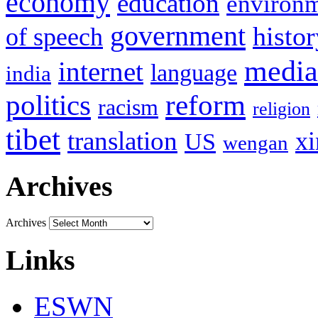
economy
education
environ
government
histor
of speech
media
internet
language
india
politics
reform
racism
religion
tibet
translation
xi
US
wengan
Archives
Archives
Links
ESWN