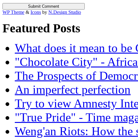
WP Theme
&
Icons
by
N.Design Studio
Featured Posts
What does it mean to be
"Chocolate City" - Africa
The Prospects of Democr
An imperfect perfection
Try to view Amnesty Inte
"True Pride" - Time mag
Weng'an Riots: How the s